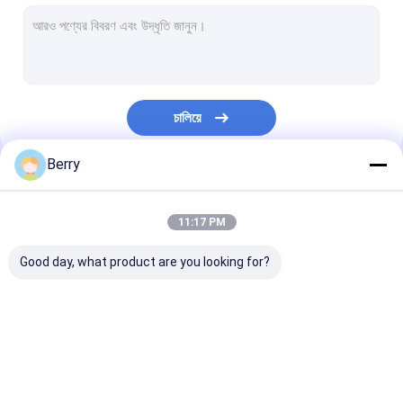
ফরাসি স্টাইলের ছাদ
শামিয়ানা রোলার টিউব
আউটডোর প্যাটিও ছাতা
চালিয়ে
সান শেড পাল
Berry
পেরগোলা অ্যারিং কিটস
আমাদের বিভাগসমূহ
সম্পূর্ণ ক্যাসেট শামিয়ানা
11:17 PM
রোলার ব্লাইন্ড কিট
Good day, what product are you looking for?
সরাতে পারা অ্যারিং হার্ডওয়্যার
জলরোধী সরাতে পারা আবরণ
সরাতে পারা উইন্ডো অ্য