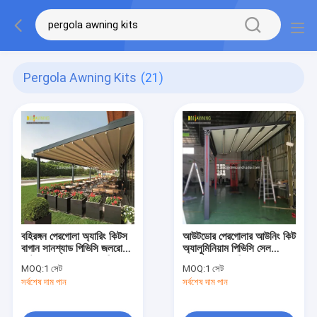
Pergola Awning Kits
(21)
বহিরঙ্গন পেরগোলা অ্যারিং কিটস
আউটডোর পেরগোলার আউনিং কিট
বাগান সানশ্যাড পিভিসি জলরোধী
অ্যালুমিনিয়াম পিভিসি সেল
মোটরযুক্ত পেরগোলা অ্যারিং
পেরগোলার স্বয়ংক্রিয় ছাদ
MOQ:
1 সেট
MOQ:
1 সেট
সর্বশেষ দাম পান
সর্বশেষ দাম পান