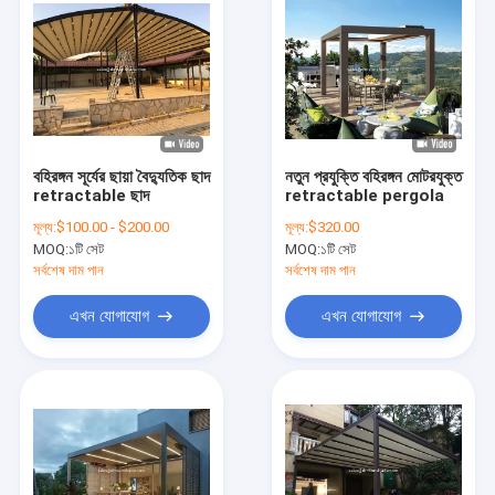
বহিরঙ্গন সূর্যের ছায়া বৈদ্যুতিক ছাদ
নতুন প্রযুক্তি বহিরঙ্গন মোটরযুক্ত
retractable ছাদ
retractable pergola
মূল্য:
$100.00 - $200.00
মূল্য:
$320.00
MOQ:
১টি সেট
MOQ:
১টি সেট
সর্বশেষ দাম পান
সর্বশেষ দাম পান
এখন যোগাযোগ
এখন যোগাযোগ
বাড়ি
পণ্য
আমাদের সম্বন্ধে