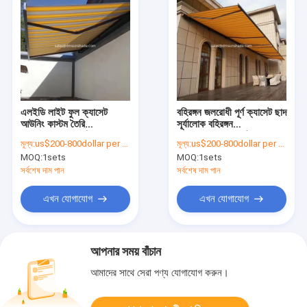
এলইডি লাইট ফুল ক্যাসেট
বহিরঙ্গন জলরোধী পূর্ণ ক্যাসেট ছাদ
আউনিং কাস্টম তৈরি
সূর্যালোক বহিরঙ্গন
retractable ভাঁজ
retractable মোটরযুক্ত
মূল্য:
us$200-800dollar per set
মূল্য:
us$200-800dollar per set
মোটরযুক্ত আর্ম আউনিং
প্যাটিও কভার
MOQ:
1sets
MOQ:
1sets
সর্বশেষ দাম পান
সর্বশেষ দাম পান
এখন যোগাযোগ
এখন যোগাযোগ
আপনার সময় বাঁচান
আমাদের সাথে সেরা পণ্য যোগাযোগ করুন।