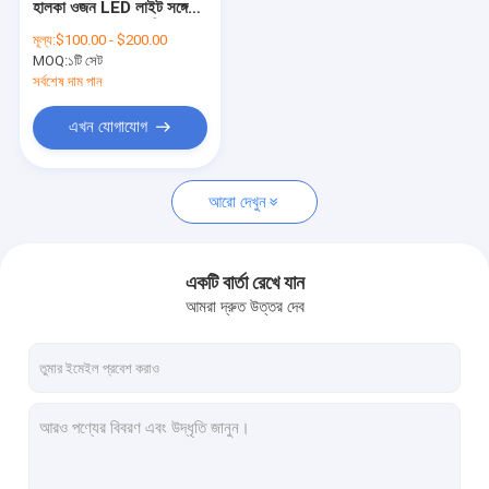
হালকা ওজন LED লাইট সঙ্গে
ফরাসি স্টাইলের ছাদ
retractable অ্যানিস বাগান
মূল্য:
$100.00 - $200.00
ক্যানোপি
MOQ:
শামিয়ানা রোলার টিউব
১টি সেট
সর্বশেষ দাম পান
আউটডোর প্যাটিও ছাতা
এখন যোগাযোগ
সান শেড পাল
আরো দেখুন
পেরগোলা অ্যারিং কিটস
সম্পূর্ণ ক্যাসেট শামিয়ানা
একটি বার্তা রেখে যান
রোলার ব্লাইন্ড কিট
আমরা দ্রুত উত্তর দেব