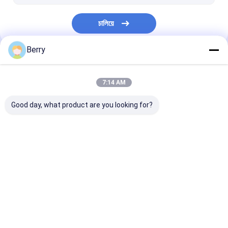
চালিয়ে
Berry
আমাদের বিভাগসমূহ
7:14 AM
Good day, what product are you looking for?
সরাতে পারা অ্যারিং হার্ডওয়্যার
জলরোধী সরাতে পারা আবরণ
সরাতে পারা উইন্ডো অ্য
বাড়ি
আমাদের
আমাদের সাথে যোগাযোগ
Desktop
Site
সম্পর্কে
করুন
সাইট ম্যাপ
গোপনীয়তা নীতি