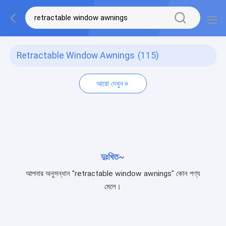
Retractable Window Awnings
(115)
আরো দেখুন
দুঃখিত~
আপনার অনুসন্ধান "retractable window awnings" কোন পণ্য
মেলে।