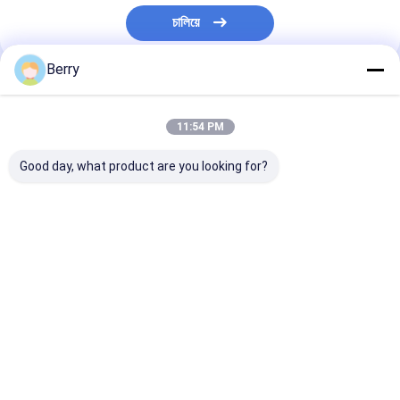
কারখানা পরিদর্শন
চালিয়ে
গুণমান নিয়ন্ত্রণ
Berry
আমাদের বিভাগসমূহ
আমাদের সাথে যোগাযোগ
11:54 PM
খবর
Good day, what product are you looking for?
একটি উদ্ধৃতি অনুরোধ করুন
সরাতে পারা অ্যারিং হার্ডওয়্যার
সরাতে পারা অ্যারিং হার্ডওয়্যার
জলরোধী সরাতে পারা আবরণ
সরাতে পারা উইন্ডো অ্য
জলরোধী সরাতে পারা আবরণ
সরাতে পারা উইন্ডো অ্যারিংস
বাড়ি
আমাদের
আমাদের সাথে যোগাযোগ
Desktop
Site
সম্পর্কে
করুন
সরাতে পারা ছাদের ছাদ
সাইট ম্যাপ
গোপনীয়তা নীতি