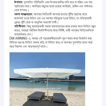
উপাদান:
পুলসাইড পরিস্থিতি এমন উপকরণগুলির দাবি করে যা মরিচা এবং ক্ষয়
প্রতিরোধ করে। জনপ্রিয় পছন্দের মধ্যে রয়েছে কংক্রিট, রেজিন এবং পাউডার-
লেপা ইস্পাত।
নকশা সামঞ্জস্যতা:
আপনার ভিত্তিটি আপনার ছাতার খুঁটির ব্যাসের সাথে
মানানসই হওয়া উচিত এবং এর নকশার পরিপূরক হওয়া উচিত, তা ঐতিহ্যবাহী
কেন্দ্র-খুঁটি হোক বা আধুনিক অফসেট শৈলী।
গতিশীলতা:
কিছু ব্যবহারকারী সহজে স্থানান্তরের জন্য চাকার সাথে ভিত্তি পছন্দ
করেন, অন্যরা সর্বাধিক স্থিতিশীলতার জন্য নির্দিষ্ট, ভারী-শুল্কের ভিত্তিগুলিকে
অগ্রাধিকার দেন।
DM AWNING-এ, আমরা এই প্রয়োজনীয়তাগুলি পূরণ করার জন্য ডিজাইন করা
বিভিন্ন ধরণের ভিত্তি অফার করি, যা নিশ্চিত করে যে আপনার পুলসাইড ছাতা সারা
বছর নিরাপদ এবং আড়ম্বরপূর্ণ থাকে।