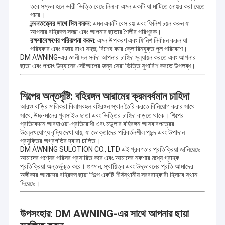
চক্রের মধ্যে বাড়িতে এবং জাহাজে উচ্চ খ্যাতি ভোগ.
তবে সম্ভব হলে ভারী ভিত্তি বেছে নিন বা এমন একটি যা মাটিতে নোঙর করা যেতে
কারখানা পরিদর্শন
পারে।
নন্দনতত্ত্বের সাথে মিল করুন:
এমন একটি বেস রঙ এবং ফিনিশ চয়ন করুন যা
এর মধ্যে রয়েছে বহিরঙ্গন ছাদ, ছাদ উপাদান, তাঁবু, বহিরঙ্গন বিশাল ছাতা ইত্যাদি। এছাড়াও
গুণমান নিয়ন্ত্রণ
আপনার বহিরঙ্গন সজ্জা এবং আপনার ছাতার শৈলীর পরিপূরক।
অ্যালুমিনিয়াম খাদ পণ্য রয়েছে, যেমন টেরেস শ্যাড, অ্যালুমিনিয়াম খাদ উইন্ডো
রক্ষণাবেক্ষণের পরিকল্পনা করুন:
এমন উপকরণ এবং ফিনিশ নির্বাচন করুন যা
শ্যাড,অ্যালুমিনিয়াম খাদ কারপোর্ট, সানরুম, প্যাভিলিয়ন, দ্রাক্ষারস ফ্রেম এবং অন্যান্য উচ্চ-শেষ
পরিষ্কার এবং বজায় রাখা সহজ, বিশেষ করে ক্লোরিনযুক্ত পুল পরিবেশে।
পণ্য।
আমাদের সাথে যোগাযোগ
DM AWNING-এর জ্ঞানী দল সর্বদা আপনার চাহিদা মূল্যায়ন করতে এবং আপনার
ছাতা এবং পশ্চাৎ উদ্যানের সেটআপের জন্য সেরা ভিত্তি সুপারিশ করতে উপলব্ধ।
মানের প্রথম এবং সেবা প্রথম ধারণা মেনে চলার. চমৎকার মানের, দীর্ঘ মানের গ্যারান্টি,সুন্দর চেহারা,
খবর
নমনীয় ইনস্টলেশন, শক্তিশালী বাতাস প্রতিরোধ করতে পারেন, বিরোধী পক্বতা, বিরোধী
জারা,অ্যান্টি-রেডিয়েশন. উচ্চ মানের সেবা, উত্তর উৎপাদন, নকশা, পরিবহন সঙ্গে গ্রাহকদের
শিল্পের অন্তর্দৃষ্টি: বহিরঙ্গন আরামের ক্রমবর্ধমান চাহিদা
সাহায্য,
একটি উদ্ধৃতি অনুরোধ করুন
ইনস্টলেশন, বিক্রির পর এবং অন্যান্য প্রশ্ন।
আরও বাড়ির মালিকরা বিলাসবহুল বহিরঙ্গন স্থান তৈরি করতে বিনিয়োগ করার সাথে
সাথে, উচ্চ-মানের পুলসাইড ছাতা এবং ভিত্তির চাহিদা বাড়তে থাকে। শিল্পের
প্রতিবেদনে আবহাওয়া-প্রতিরোধী এবং মডুলার বহিরঙ্গন আসবাবপত্রের
আমাদের ডিজাইনিং টেকনিশিয়ান টিমমেটের কারণে, আমরা আপনার নির্দিষ্ট প্রয়োজনীয়তা পূরণের
উল্লেখযোগ্য বৃদ্ধি দেখা যায়, যা ভোক্তাদের পরিবর্তনশীল পছন্দ এবং উপাদান
জন্য OEM বা ODM পরিষেবা সরবরাহ করতে পারি।
প্রযুক্তির অগ্রগতির দ্বারা চালিত।
সরাতে পারা অ্যারিং হার্ডওয়্যার
DM AWNING SULOTION CO., LTD এই প্রবণতার প্রতিক্রিয়া জানিয়েছে
আমাদের পণ্যের পরিসর প্রসারিত করে এবং আমাদের নকশার মধ্যে গ্রাহক
জলরোধী সরাতে পারা আবরণ
প্রতিক্রিয়া অন্তর্ভুক্ত করে। গুণমান, স্থায়িত্ব এবং উদ্ভাবনের প্রতি আমাদের
অঙ্গীকার আমাদের বহিরঙ্গন ছায়া শিল্পে একটি শীর্ষস্থানীয় সরবরাহকারী হিসাবে স্থান
দিয়েছে।
সরাতে পারা উইন্ডো অ্যারিংস
সরাতে পারা ছাদের ছাদ
উপসংহার: DM AWNING-এর সাথে আপনার ছায়া