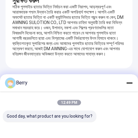
সুরক্ষিত করুন
ফরাসি স্টাইলের ছাদ
সঠিক পুলসাইড ছাতার ভিত্তি নির্বাচন করা একটি নিরাপদ, আড়ম্বরপূর্ণ এবং
আরামদায়ক পশ্চাৎ উদ্যান তৈরি করার একটি অপরিহার্য পদক্ষেপ। আপনি একটি
শামিয়ানা রোলার টিউব
অফসেট ছাতার ভিত্তি
বা একটি
ক্যান্টলিভার ছাতার ভিত্তি
পছন্দ করুন না কেন, DM
AWNING SULOTION CO., LTD আপনার চাহিদা অনুযায়ী তৈরি করা বিভিন্ন
সমাধান সরবরাহ করে। ওজন, উপাদান, নকশা এবং শিল্পের প্রবণতাগুলির মতো
আউটডোর প্যাটিও ছাতা
বিষয়গুলি বিবেচনা করে, আপনি নিশ্চিত করতে পারেন যে আপনার পুলসাইড ছাতা
আগামী বছরগুলিতে ছায়া এবং বিশ্রামের একটি নির্ভরযোগ্য উৎস হিসাবে থাকবে।
ব্যক্তিগতকৃত সুপারিশের জন্য এবং আমাদের পুলসাইড ছাতার ভিত্তির সম্পূর্ণ পরিসর
সান শেড পাল
অন্বেষণ করতে, আজই DM AWNING-এর সাথে যোগাযোগ করুন এবং আপনার
বহিরঙ্গন জীবনযাত্রার অভিজ্ঞতা উন্নত করতে আমাদের সাহায্য করুন।
পেরগোলা অ্যারিং কিটস
সম্পূর্ণ ক্যাসেট শামিয়ানা
Recommended Products
Berry
রোলার ব্লাইন্ড কিট
12:49 PM
Good day, what product are you looking for?
বায়ু প্রতিরোধী জিপ blinds
উল্লম্ব ইউনিভার্সাল রিট্র্যাক্টেবল
অ্যানিং পার্টস গ্যালভ