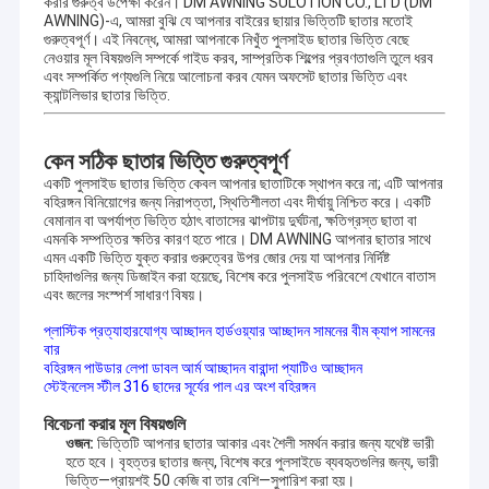
করার গুরুত্ব উপেক্ষা করেন। DM AWNING SULOTION CO., LTD (DM
AWNING)-এ, আমরা বুঝি যে আপনার বাইরের ছায়ার ভিত্তিটি ছাতার মতোই
গুরুত্বপূর্ণ। এই নিবন্ধে, আমরা আপনাকে নিখুঁত পুলসাইড ছাতার ভিত্তি বেছে
নেওয়ার মূল বিষয়গুলি সম্পর্কে গাইড করব, সাম্প্রতিক শিল্পের প্রবণতাগুলি তুলে ধরব
এবং সম্পর্কিত পণ্যগুলি নিয়ে আলোচনা করব যেমন
অফসেট ছাতার ভিত্তি
এবং
ক্যান্টলিভার ছাতার ভিত্তি
.
কেন সঠিক ছাতার ভিত্তি গুরুত্বপূর্ণ
একটি পুলসাইড ছাতার ভিত্তি কেবল আপনার ছাতাটিকে স্থাপন করে না; এটি আপনার
বহিরঙ্গন বিনিয়োগের জন্য নিরাপত্তা, স্থিতিশীলতা এবং দীর্ঘায়ু নিশ্চিত করে। একটি
বেমানান বা অপর্যাপ্ত ভিত্তি হঠাৎ বাতাসের ঝাপটায় দুর্ঘটনা, ক্ষতিগ্রস্ত ছাতা বা
এমনকি সম্পত্তির ক্ষতির কারণ হতে পারে। DM AWNING আপনার ছাতার সাথে
এমন একটি ভিত্তি যুক্ত করার গুরুত্বের উপর জোর দেয় যা আপনার নির্দিষ্ট
চাহিদাগুলির জন্য ডিজাইন করা হয়েছে, বিশেষ করে পুলসাইড পরিবেশে যেখানে বাতাস
এবং জলের সংস্পর্শ সাধারণ বিষয়।
প্লাস্টিক প্রত্যাহারযোগ্য আচ্ছাদন হার্ডওয়্যার আচ্ছাদন সামনের বীম ক্যাপ সামনের
বার
বহিরঙ্গন পাউডার লেপা ডাবল আর্ম আচ্ছাদন বারান্দা প্যাটিও আচ্ছাদন
স্টেইনলেস স্টীল 316 ছাদের সূর্যের পাল এর অংশ বহিরঙ্গন
বিবেচনা করার মূল বিষয়গুলি
ওজন:
ভিত্তিটি আপনার ছাতার আকার এবং শৈলী সমর্থন করার জন্য যথেষ্ট ভারী
হতে হবে। বৃহত্তর ছাতার জন্য, বিশেষ করে পুলসাইডে ব্যবহৃতগুলির জন্য, ভারী
ভিত্তি—প্রায়শই 50 কেজি বা তার বেশি—সুপারিশ করা হয়।