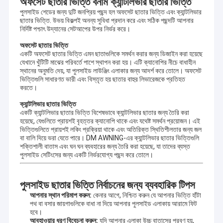
অফসেট ছাতার ভিত্তি বনাম ক্যান্টলিভার ছাতার ভিত্তি
পুলসাইড শেডের জন্য দুটি জনপ্রিয় পছন্দ হল
অফসেট ছাতার ভিত্তি
এবং
ক্যান্টলিভার
ছাতার ভিত্তি
. উভয় বিকল্পই অনন্য সুবিধা প্রদান করে এবং সঠিক পছন্দটি আপনার
নির্দিষ্ট পশ্চাৎ উদ্যানের সেটআপের উপর নির্ভর করে।
অফসেট ছাতার ভিত্তি
একটি অফসেট ছাতার ভিত্তি এমন ছাতাগুলিকে সমর্থন করার জন্য ডিজাইন করা হয়েছে
যেখানে খুঁটিটি মাঝের পরিবর্তে পাশে স্থাপন করা হয়। এটি ক্যানোপির নীচে বাধাহীন
স্থানের অনুমতি দেয়, যা পুলসাইড লাউঞ্জিং এলাকার জন্য আদর্শ করে তোলে। অফসেট
ভিত্তিগুলি সাধারণত ভারী এবং বিস্তৃত হয় ছাতার বাহুর লিভারেজকে প্রতিহত
করতে।
ক্যান্টলিভার ছাতার ভিত্তি
একটি ক্যান্টলিভার ছাতার ভিত্তি বিশেষভাবে ক্যান্টলিভার ছাতার জন্য তৈরি করা
হয়েছে, যেগুলিতে প্রায়শই বৃহত্তর ক্যানোপি থাকে এবং যথেষ্ট সমর্থন প্রয়োজন। এই
ভিত্তিগুলিতে প্রায়শই লকিং প্রক্রিয়া থাকে এবং অতিরিক্ত স্থিতিশীলতার জন্য জল
বা বালি দিয়ে ভরা যেতে পারে। DM AWNING-এর ক্যান্টলিভার ছাতার ভিত্তিগুলি
শক্তিশালী বাতাস এবং ঘন ঘন ব্যবহারের জন্য তৈরি করা হয়েছে, যা তাদের ব্যস্ত
পুলসাইড সেটিংসের জন্য একটি নির্ভরযোগ্য পছন্দ করে তোলে।
বাড়ি
কোম্পানির প্রোফাইল
পুলসাইড ছাতার ভিত্তি নির্বাচনের জন্য ব্যবহারিক টিপস
পণ্য
আপনার স্থান পরিমাপ করুন:
কেনার আগে, নিশ্চিত করুন যে আপনার ভিত্তি হাঁটা
ডিএম আউনিং সলিউশন সিও, লিমিটেড গবেষণা ও উন্নয়ন, পাইকারি ও বিপণনের
পথ বা বসার জায়গাগুলিকে বাধা না দিয়ে আপনার পুলসাইড এলাকায় আরামে ফিট
সাথে আউটডোর পণ্যগুলির জন্য পেশাদার অ্যারিং এবং সানশ্যাড।আমরা একটি
আমাদের সম্বন্ধে
হবে।
নির্মাতা যা বহিরঙ্গন সানশেল পণ্য ডিজাইন এবং উত্পাদন বিশেষজ্ঞ এবং এই ব্যবসায়িক
আবহাওয়ার ধরণ বিবেচনা করুন:
যদি আপনার এলাকা উচ্চ বাতাসের প্রবণ হয়,