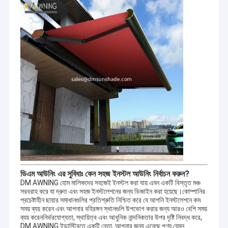
ডিএম আউনিং এর সুবিধাঃ কেন সহজ ইনস্টল আউনিং নির্বাচন করুন?
DM AWNING হোম মালিকদের সহজেই ইনস্টল করা যায় এমন একটি বিস্তৃত মঞ্চ
সরবরাহ করে যা দ্রুত এবং সহজ ইনস্টলেশনের জন্য ডিজাইন করা হয়েছে।কোম্পানির
প্রচেষ্টাহীন ছায়ার সমাধানগুলির প্রতিশ্রুতি নিশ্চিত করে যে আপনি ইনস্টলেশনে কম
সময় ব্যয় করেন এবং আপনার বহিরঙ্গন স্থানগুলি উপভোগ করার জন্য আরও বেশি সময়
ব্যয় করেননির্ভরযোগ্যতা, স্থায়িত্ব এবং আধুনিক নান্দনিকতার উপর দৃষ্টি নিবদ্ধ করে,
DM AWNING ইন্ডাস্ট্রিতে একটি নেতা, আপনার জন্য এনেছে পণ্য যেমন