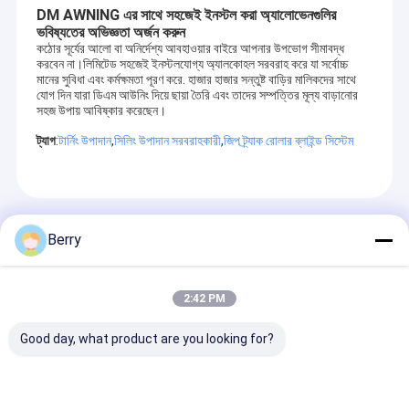
DM AWNING এর সাথে সহজেই ইনস্টল করা অ্যালোভেনগুলির
ভবিষ্যতের অভিজ্ঞতা অর্জন করুন
কঠোর সূর্যের আলো বা অনির্দেশ্য আবহাওয়ার বাইরে আপনার উপভোগ সীমাবদ্ধ
করবেন না।লিমিটেড সহজেই ইনস্টলযোগ্য অ্যালকোহল সরবরাহ করে যা সর্বোচ্চ
মানের সুবিধা এবং কর্মক্ষমতা পূরণ করে. হাজার হাজার সন্তুষ্ট বাড়ির মালিকদের সাথে
যোগ দিন যারা ডিএম আউনিং দিয়ে ছায়া তৈরি এবং তাদের সম্পত্তির মূল্য বাড়ানোর
সহজ উপায় আবিষ্কার করেছেন।
ট্যাগ
:
টার্নিং উপাদান
,
সিলিং উপাদান সরবরাহকারী
,
জিপ ট্র্যাক রোলার ব্লাইন্ড সিস্টেম
Recommended Products
Berry
2:42 PM
Good day, what product are you looking for?
ওয়াটারপ্রুফ পিভিসি পেরগোলার
বায়ু প্রতিরোধী জিপ blinds
বহিরঙ্গন স্বাধীন সমর্থন পূ