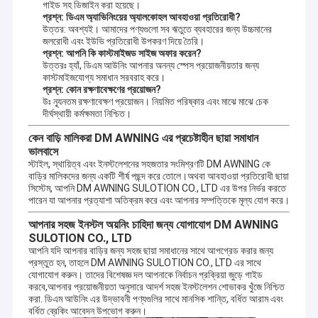
গাইড সহ ডিজাইন করা হয়েছে।
প্রশ্ন: ডিএম অ্যাভিনিংয়ের অ্যালকোহল আবহাওয়া প্রতিরোধী?
উত্তর: অবশ্যই। আমাদের পণ্যগুলো সব ঋতুতে ব্যবহারের জন্য উচ্চমানের
জলরোধী এবং ইউভি প্রতিরোধী উপকরণ দিয়ে তৈরি।
প্রশ্ন: আপনি কি কাস্টমাইজড সাইজ অফার করেন?
উত্তরঃ হ্যাঁ, ডিএম আউনিং আপনার অনন্য স্পেস প্রয়োজনীয়তার জন্য
কাস্টমাইজযোগ্য সমাধান সরবরাহ করে।
প্রশ্ন: কোন রক্ষণাবেক্ষণের প্রয়োজন?
উঃ ন্যূনতম রক্ষণাবেক্ষণ প্রয়োজন। নিয়মিত পরিষ্কার এবং মাঝে মাঝে চেক
দীর্ঘস্থায়ী কর্মক্ষমতা নিশ্চিত।
কেন বাড়ি মালিকরা DM AWNING এর প্রচেষ্টাহীন ছায়া সমাধান
ভালবাসে
স্টাইল, স্থায়িত্ব এবং ইনস্টলেশনের সহজতার সংমিশ্রণটি DM AWNING কে
বাড়ির মালিকদের জন্য একটি শীর্ষ পছন্দ করে তোলে।অথবা আবহাওয়া প্রতিরোধী ছায়া
সিস্টেম, আপনি DM AWNING SULOTION CO., LTD এর উপর নির্ভর করতে
পারেন যা আপনার প্রত্যাশা অতিক্রম করে এবং আপনার সম্পত্তিকে মূল্য যোগ করে।
আপনার সহজ ইনস্টল অয়নিং চাহিদা জন্য যোগাযোগ DM AWNING
SULOTION CO., LTD
আপনি যদি আপনার বাড়ির জন্য সহজ ছায়া সমাধানের সাথে আপগ্রেড করার জন্য
প্রস্তুত হন, তাহলে DM AWNING SULOTION CO., LTD এর সাথে
যোগাযোগ করুন। তাদের বিশেষজ্ঞ দল আপনাকে নির্বাচন প্রক্রিয়া জুড়ে গাইড
করবে,আপনার প্রয়োজনীয়তা অনুসারে আদর্শ সহজ ইনস্টলেশন শোভাকর খুঁজে নিশ্চিত
করা. ডিএম আউনিং এর উদ্ভাবনী পণ্যগুলির সাথে মানসিক শান্তি, বর্ধিত আরাম এবং
বর্ধিত ব্রেকিং আবেদন উপভোগ করুন।
সমর্থনOEM & ODM