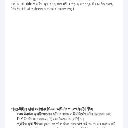
retractable প্যাটিও অ্যারেনস, জলরোধী কাপড় অ্যারেনস,মোটর চালিত ময়লা,
নিয়মিত উইন্ডো অ্যারেনস, এবং আরো অনেক কিছু।
বাড়ি
কোম্পানির প্রোফাইল
পণ্য
প্রচেষ্টাহীন ছায়া সমাধানঃ ডিএম আউনিং পণ্যগুলির বৈশিষ্ট্য
ডিএম আউনিং সলিউশন সিও, লিমিটেড গবেষণা ও উন্নয়ন, পাইকারি ও বিপণনের
সহজ ইনস্টল অ্যারিংসঃ
কোন জটিল সরঞ্জাম বা দীর্ঘ নির্দেশাবলীর প্রয়োজন নেই
DIY উত্সাহী এবং ব্যস্ত বাড়ির মালিকদের জন্য নিখুঁত।
সাথে আউটডোর পণ্যগুলির জন্য পেশাদার অ্যারিং এবং সানশ্যাড।আমরা একটি
আমাদের সম্বন্ধে
প্যাটিও অ্যানিভিংঃ
বায়ুমণ্ডলের পরিবর্তনের সাথে খাপ খাইয়ে নেওয়ার জন্য একটি
নির্মাতা যা বহিরঙ্গন সানশেল পণ্য ডিজাইন এবং উত্পাদন বিশেষজ্ঞ এবং এই ব্যবসায়িক