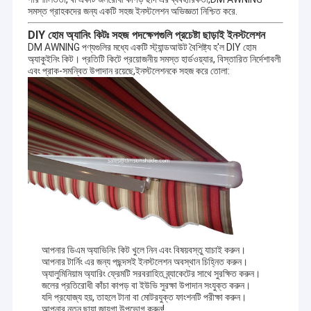
ফরাসি স্টাইলের ছাদ
সমস্ত গ্রাহকদের জন্য একটি সহজ ইনস্টলেশন অভিজ্ঞতা নিশ্চিত করে.
DIY হোম অ্যানিং কিটঃ সহজ পদক্ষেপগুলি প্রচেষ্টা ছাড়াই ইনস্টলেশন
শামিয়ানা রোলার টিউব
DM AWNING পণ্যগুলির মধ্যে একটি স্ট্যান্ডআউট বৈশিষ্ট্য হ'ল DIY হোম
অ্যাকুইনিং কিট। প্রতিটি কিটে প্রয়োজনীয় সমস্ত হার্ডওয়্যার, বিস্তারিত নির্দেশাবলী
আউটডোর প্যাটিও ছাতা
এবং প্রাক-সমন্বিত উপাদান রয়েছে,ইনস্টলেশনকে সহজ করে তোলা:
সান শেড পাল
পেরগোলা অ্যারিং কিটস
সম্পূর্ণ ক্যাসেট শামিয়ানা
রোলার ব্লাইন্ড কিট
আপনার ডিএম অ্যাভিনিং কিট খুলে নিন এবং বিষয়বস্তু যাচাই করুন।
আপনার টার্নিং এর জন্য পছন্দসই ইনস্টলেশন অবস্থান চিহ্নিত করুন।
অ্যালুমিনিয়াম অ্যারিং ফ্রেমটি সরবরাহিত ব্র্যাকেটের সাথে সুরক্ষিত করুন।
জলের প্রতিরোধী কাঁচা কাপড় বা ইউভি সুরক্ষা উপাদান সংযুক্ত করুন।
যদি প্রযোজ্য হয়, তাহলে টানা বা মোটরযুক্ত ফাংশনটি পরীক্ষা করুন।
আপনার নতুন ছায়া জায়গা উপভোগ করুন!