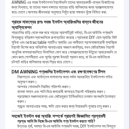
AWNING এর সহজ ইনস্টলেশন টয়লেটগুলি তাদের ব্যবহারকারী-বান্ধব ডিজাইনের
জন্য বিখ্যাত, যা তাদের সকল দক্ষতার স্তরের বাড়ি মালিকদের জন্য অ্যাক্সেসযোগ্য
করে তোলে।আপনার জীবনধারা অনুসারে নিখুঁত ছায়া সমাধান খুঁজে নিশ্চিত করা.
গ্রাহক সাফল্যের গল্পঃ সহজ ইনস্টল অ্যারিংগুলির বাস্তব জীবনের
অ্যাপ্লিকেশন
শহরতলির বাড়ি থেকে শুরু করে শহরের অ্যাপার্টমেন্ট পর্যন্ত, ডিএম আউনিং পণ্যগুলি
বিশ্বজুড়ে বহিরঙ্গন স্থানগুলিকে রূপান্তরিত করেছে।গ্রাহকরা DIY হোম অ্যারিং কিট
সুবিধা এবং retractable প্যাটিও অ্যারিং এর নমনীয়তা প্রশংসাজলরোধী ফ্যাব্রিক
টয়লেট বিশেষ করে অনির্দেশ্য আবহাওয়ার অঞ্চলে জনপ্রিয়, যখন মোটরাইজড টয়লেট
আধুনিক বাসস্থানগুলিতে বিলাসিতা যোগ করে।সামঞ্জস্যযোগ্য উইন্ডো অ্যারেনগুলি যে
কোন রুমে গোপনীয়তা এবং সূর্যের সুরক্ষা উভয়ই প্রদান করে, যা ডিএম আউনিংকে
চটপটে বাড়ির মালিকদের মধ্যে প্রিয় করে তোলে।
DM AWNING পণ্যগুলির ইনস্টলেশন এবং রক্ষণাবেক্ষণের টিপস
নিরাপত্তা এবং সর্বোত্তম ফলাফলের জন্য সর্বদা সরবরাহিত ইনস্টলেশন গাইড
অনুসরণ করুন।
আপনার শোভাগুলি নিয়মিত পরিদর্শন করুন।
হালকা সাবান এবং পানি দিয়ে জলরোধী কাপড়ের টয়লেট পরিষ্কার করুন।
প্রয়োজনে সঞ্চালনযোগ্য এবং মোটরযুক্ত টার্নিংগুলিতে চলমান অংশগুলি তৈলাক্ত
করুন।
প্রচন্ড আবহাওয়ার সময়, ক্ষতি রোধ করার জন্য টায়ারগুলি পুনরায় চালু করুন।
সহজেই ইনস্টল করা অ্যারিং সম্পর্কে প্রায়শই জিজ্ঞাসিত প্রশ্নাবলী
প্রশ্নঃ আমি কি নিজে ডিএম আউনিং পণ্য ইনস্টল করতে পারি?
উত্তরঃ হ্যাঁ, সমস্ত ডিএম আউনিং পণ্যগুলি সহজ, DIY ইনস্টলেশন সহ বিস্তৃত