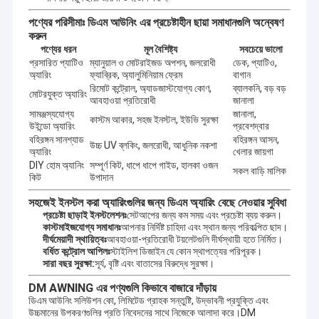
পণ্যের পরিসীমাঃ ডিএম আউনিং এর প্রচেষ্টাহীন ছায়া সমাধানগুলি অন্বেষণ
করুন
পণ্যের ধরন
মূল বৈশিষ্ট্য
সবচেয়ে ভালো
প্রসারিত প্যাটিও
ম্যানুয়াল ও মোটরাইজড অপশন, জলরোধী
ডেক, প্যাটিও,
অ্যারিং
ফ্যাব্রিক, অ্যালুমিনিয়াম ফ্রেম
বাগান
রিমোট কন্ট্রোল, অ্যাডজাস্টযোগ্য কোণ,
ব্যালকনি, বড় বড়
মোটরযুক্ত অ্যারিং
আবহাওয়া প্রতিরোধী
জানালা
সামঞ্জস্যযোগ্য
জানালা,
কাস্টম আকার, সহজ ইনস্টল, ইউভি সুরক্ষা
উইন্ডো অ্যারিং
প্রবেশদ্বার
বহিরঙ্গন সানশ্যাড
বহিরঙ্গন আসন,
উচ্চ UV ব্লকিং, জলরোধী, আধুনিক নকশা
অ্যারিং
খেলার জায়গা
DIY হোম অ্যানিং
সম্পূর্ণ কিট, ধাপে ধাপে গাইড, হালকা ওজন
সকল বাড়ি মালিক
কিট
উপাদান
সহজেই ইনস্টল করা অ্যারিংগুলির জন্য ডিএম অ্যারিং বেছে নেওয়ার সুবিধা
প্রচেষ্টা ছাড়াই ইনস্টলেশনঃ
সেটআপের জন্য কম সময় এবং প্রচেষ্টা ব্যয় করুন।
কাস্টমাইজযোগ্য সমাধানঃ
আপনার নির্দিষ্ট চাহিদা এবং স্থান জন্য পরিকল্পিত ছাদ।
দীর্ঘমেয়াদী স্থায়িত্বঃ
আবহাওয়া-প্রতিরোধী টয়লেটগুলি দীর্ঘস্থায়ী হতে নির্মিত।
বর্ধিত কন্ট্রোল আপিলঃ
স্টাইলিশ ডিজাইন যে কোন স্থাপত্যের পরিপূরক।
সারা বছর সুরক্ষা:
সূর্য, বৃষ্টি এবং বাতাসের বিরুদ্ধে সুরক্ষা।
DM AWNING এর পণ্যগুলি কিভাবে বাজারে দাঁড়ায়
ডিএম আউনিং সলিউশন কো, লিমিটেড গ্রাহক সন্তুষ্টি, উদ্ভাবনী প্রযুক্তি এবং
উচ্চমানের উপকরণগুলির প্রতি নিবেদনের সাথে নিজেকে আলাদা করে।DM