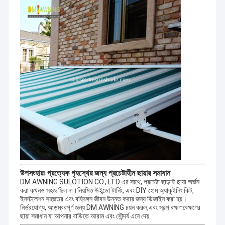
আমাদের কোম্পানি বহিরঙ্গন ছাদ, ছাদ উপাদান, তাঁবু, বহিরঙ্গন দৈত্য ছাতা ইত্যাদি বিভিন্ন
জড়িত। কাস্টমাইজড অ্যালুমিনিয়াম খাদ পণ্য ডিজাইন করা যেতে পারে, যেমন টেরেস
শ্যাড,অ্যালুমিনিয়াম খাদের উইন্ডো শ্যাড, অ্যালুমিনিয়াম খাদ গাড়ি শ্যাডো, সান রুম, প্যাভিলিয়ন,
আঙ্গুর ফ্রেম ইত্যাদি।
উপসংহারঃ প্রত্যেক গৃহস্থের জন্য প্রচেষ্টাহীন ছায়ার সমাধান
DM AWNING SULOTION CO., LTD এর সাথে, প্রচেষ্টা ছাড়াই ছায়া অর্জন
করা কখনও সহজ ছিল না।নিয়মিত উইন্ডো টার্নিং, এবং DIY হোম অ্যাকুইনিং কিট,
ইনস্টলেশন সহজতর এবং বহিরঙ্গন জীবন উন্নত করার জন্য ডিজাইন করা হয়।
নির্ভরযোগ্য, আড়ম্বরপূর্ণ জন্য DM AWNING চয়ন করুন,এবং স্বল্প রক্ষণাবেক্ষণের
ছায়া সমাধান যা আপনার বাড়িতে আরাম এবং সৌন্দর্য এনে দেয়.