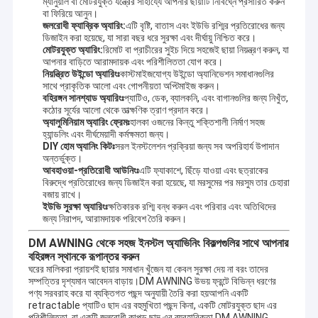
ম্যানুয়াল বা মোটরযুক্ত যন্ত্রের সাহায্যে আপনার ছায়াটি নির্বিঘ্নে প্রসারিত করুন
চক্রের মধ্যে বাড়িতে এবং জাহাজে উচ্চ খ্যাতি ভোগ.
কারখানা পরিদর্শন
বা ফিরিয়ে আনুন।
জলরোধী ফ্যাব্রিক অ্যারিং:
এটি বৃষ্টি, বাতাস এবং ইউভি রশ্মির প্রতিরোধের জন্য
এর মধ্যে রয়েছে বহিরঙ্গন ছাদ, ছাদ উপাদান, তাঁবু, বহিরঙ্গন বিশাল ছাতা ইত্যাদি। এছাড়াও
ডিজাইন করা হয়েছে, যা সারা বছর ধরে সুরক্ষা এবং দীর্ঘায়ু নিশ্চিত করে।
গুণমান নিয়ন্ত্রণ
অ্যালুমিনিয়াম খাদ পণ্য রয়েছে, যেমন টেরেস শ্যাড, অ্যালুমিনিয়াম খাদ উইন্ডো
মোটরযুক্ত অ্যারিং:
রিমোট বা প্রাচীরের সুইচ দিয়ে সহজেই ছায়া নিয়ন্ত্রণ করুন, যা
শ্যাড,অ্যালুমিনিয়াম খাদ কারপোর্ট, সানরুম, প্যাভিলিয়ন, দ্রাক্ষারস ফ্রেম এবং অন্যান্য উচ্চ-শেষ
আপনার বাড়িতে আরামদায়ক এবং পরিশীলিততা যোগ করে।
পণ্য।
নিয়ন্ত্রিত উইন্ডো অ্যারিংঃ
কাস্টমাইজযোগ্য উইন্ডো অ্যানিভেশন সমাধানগুলির
আমাদের সাথে যোগাযোগ
সাথে প্রাকৃতিক আলো এবং গোপনীয়তা অপ্টিমাইজ করুন।
বহিরঙ্গন সানশ্যাড অ্যারিংঃ
প্যাটিও, ডেক, ব্যালকনি, এবং বাগানগুলির জন্য নিখুঁত,
মানের প্রথম এবং সেবা প্রথম ধারণা মেনে চলার. চমৎকার মানের, দীর্ঘ মানের গ্যারান্টি,সুন্দর চেহারা,
খবর
কঠোর সূর্যের আলো থেকে তাত্ক্ষণিক ত্রাণ প্রদান করে।
নমনীয় ইনস্টলেশন, শক্তিশালী বাতাস প্রতিরোধ করতে পারেন, বিরোধী পক্বতা, বিরোধী
অ্যালুমিনিয়াম অ্যারিং ফ্রেমঃ
হালকা ওজনের কিন্তু শক্তিশালী নির্মাণ সহজ
জারা,অ্যান্টি-রেডিয়েশন. উচ্চ মানের সেবা, উত্তর উৎপাদন, নকশা, পরিবহন সঙ্গে গ্রাহকদের
হ্যান্ডলিং এবং দীর্ঘমেয়াদী কর্মক্ষমতা জন্য।
সাহায্য,
একটি উদ্ধৃতি অনুরোধ করুন
DIY হোম অ্যানিং কিটঃ
সরল ইনস্টলেশন প্রক্রিয়া জন্য সব অপরিহার্য উপাদান
ইনস্টলেশন, বিক্রির পর এবং অন্যান্য প্রশ্ন।
অন্তর্ভুক্ত।
আবহাওয়া-প্রতিরোধী আউনিংঃ
এটি ফ্যাকাশে, ছিঁড়ে যাওয়া এবং ছত্রাকের
আমাদের ডিজাইনিং টেকনিশিয়ান টিমমেটের কারণে, আমরা আপনার নির্দিষ্ট প্রয়োজনীয়তা পূরণের
বিরুদ্ধে প্রতিরোধের জন্য ডিজাইন করা হয়েছে, যা মরসুমের পর মরসুম তার চেহারা
জন্য OEM বা ODM পরিষেবা সরবরাহ করতে পারি।
বজায় রাখে।
সরাতে পারা অ্যারিং হার্ডওয়্যার
ইউভি সুরক্ষা অ্যারিংঃ
ক্ষতিকারক রশ্মি বন্ধ করুন এবং পরিবার এবং অতিথিদের
জন্য নিরাপদ, আরামদায়ক পরিবেশ তৈরি করুন।
জলরোধী সরাতে পারা আবরণ
DM AWNING থেকে সহজ ইনস্টল অ্যাভিনিং বিকল্পগুলির সাথে আপনার
বহিরঙ্গন স্থানকে রূপান্তর করুন
সরাতে পারা উইন্ডো অ্যারিংস
ঘরের মালিকরা প্রায়শই ছায়ার সমাধান খুঁজেন যা কেবল সুরক্ষা দেয় না বরং তাদের
সম্পত্তির দৃশ্যমান আবেদন বাড়ায়।DM AWNING উভয় ফ্রন্টে বিভিন্ন ধরণের
পণ্য সরবরাহ করে যা ব্যক্তিগত পছন্দ অনুযায়ী তৈরি করা হয়আপনি একটি
সরাতে পারা ছাদের ছাদ
retractable প্যাটিও ছাদ এর বহুমুখিতা পছন্দ কিনা, একটি মোটরযুক্ত ছাদ এর
পরিশীলিততা, বা একটি জলরোধী কাপড় ছাদ এর ব্যবহারিকতা,DM AWNING