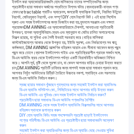
ইনস্টল করা অ্যাকোয়ারিয়ামগুলি হোম মালিকদের তাদের সম্পত্তিগুলির জন্য
প্রচেষ্টাহীন ছায়া সমাধান অর্জনের পদ্ধতিতে বিপ্লব ঘটায়।ব্যবহারকারী-বান্ধব পণ্য
যেমন retractable প্যাটিও অ্যারেনস, জলরোধী ফ্যাব্রিক টয়লেট, নিয়মিত উইন্ডো
টয়লেট, মোটরযুক্ত টয়লেট, এবং সম্পূর্ণ DIY হোম টয়লেট কিট। এই ছায়া সিস্টেম
দ্রুত এবং সহজ ইনস্টলেশনের জন্য ডিজাইন করা হয়,ন্যূনতম সরঞ্জাম এবং দক্ষতা
প্রয়োজনDM AWNING এর অ্যাকোয়ারিয়ামে টেকসই, আবহাওয়া প্রতিরোধী
উপকরণ, হালকা অ্যালুমিনিয়াম ফ্রেম এবং ম্যানুয়াল বা মোটর চালিত অপারেশনের
বিকল্প রয়েছে, যা সুবিধা এবং শৈলী উভয়ই সরবরাহ করে।বাড়ির মালিকরা
কাস্টমাইজযোগ্য আকার থেকে উপকৃত হয়, ইউভি সুরক্ষা, এবং নির্ভরযোগ্য সব ঋতু
কর্মক্ষমতা, DM AWNING তাত্ক্ষণিক বহিরঙ্গন আরাম এবং সীমানা আবেদন জন্য পছন্দ
পছন্দ করে তোলে।ব্যাপক ইনস্টলেশন গাইড এবং প্রতিক্রিয়াশীল গ্রাহক সমর্থন সঙ্গে,
ডিএম আউনিং ক্রয় থেকে ইনস্টলেশন পর্যন্ত একটি বিরামবিহীন অভিজ্ঞতা নিশ্চিত
করে। আপনি সূর্য, বৃষ্টি থেকে সুরক্ষা চান, বা কেবল আপনার বাড়ির চেহারা উন্নত করতে
চান,DM AWNING প্রতিটি চাহিদার জন্য মাপসই সহজ ছায়া সমাধান প্রদান করে.
আপনার নিখুঁত আউটডোর রিট্রিট তৈরিতে উচ্চতর নকশা, স্থায়িত্ব এবং সরলতার
জন্য ডিএম আউনিং নির্বাচন করুন।
স্বচ্ছ ছায়ার সমাধান খুঁজছেন গৃহস্থদের জন্য সহজেই ইনস্টল করা অ্যানিংসঃ
ডিএম অ্যানিং সলিউশন কো., লিমিটেডের সাথে আপনার বাড়ি উন্নত করুন
ডিএম আউনিং এর সুবিধাঃ কেন সহজ ইনস্টল আউনিং নির্বাচন করুন?
প্রচেষ্টাহীন ছায়া সমাধানঃ ডিএম আউনিং পণ্যগুলির বৈশিষ্ট্য
DM AWNING থেকে সহজ ইনস্টল অ্যাভিনিং বিকল্পগুলির সাথে আপনার
বহিরঙ্গন স্থানকে রূপান্তর করুন
DIY হোম অ্যানিং কিটঃ সহজ পদক্ষেপগুলি প্রচেষ্টা ছাড়াই ইনস্টলেশন
পণ্যের পরিসীমাঃ ডিএম আউনিং এর প্রচেষ্টাহীন ছায়া সমাধানগুলি অন্বেষণ
করুন
সহজেই ইনস্টল করা অ্যারিংগুলির জন্য ডিএম অ্যারিং বেছে নেওয়ার সুবিধা