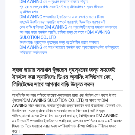
DM AWNING এর পণ্যগুলি কিভাবে বাজারে দাঁড়ায়
গ্রাহক সাফল্যের গল্পঃ সহজ ইনস্টল অ্যারিংগুলির বাস্তব জীবনের
অ্যাপ্লিকেশন
DM AWNING পণ্যগুলির ইনস্টলেশন এবং রক্ষণাবেক্ষণের টিপস
সহজেই ইনস্টল করা অ্যারিং সম্পর্কে প্রায়শই জিজ্ঞাসিত প্রশ্নাবলী
কেন বাড়ি মালিকরা DM AWNING এর প্রচেষ্টাহীন ছায়া সমাধান ভালবাসে
আপনার সহজ ইনস্টল অয়নিং চাহিদা জন্য যোগাযোগ DM AWNING
SULOTION CO., LTD
উপসংহারঃ প্রত্যেক গৃহস্থের জন্য প্রচেষ্টাহীন ছায়ার সমাধান
DM AWNING এর সাথে সহজেই ইনস্টল করা অ্যালোভেনগুলির ভবিষ্যতের
অভিজ্ঞতা অর্জন করুন
স্বচ্ছ ছায়ার সমাধান খুঁজছেন গৃহস্থদের জন্য সহজেই
ইনস্টল করা অ্যানিংসঃ ডিএম অ্যানিং সলিউশন কো.,
লিমিটেডের সাথে আপনার বাড়ি উন্নত করুন
আপনি কি আপনার বাড়িতে ঝামেলা-মুক্তভাবে ছায়া এবং স্টাইল যোগ করার উপায়
খুঁজছেন?DM AWNING SULOTION CO., LTD, যা সাধারণত DM
AWNING নামে পরিচিত, সর্বোচ্চ সুবিধার জন্য ডিজাইন করা উচ্চমানের, টেকসই এবং
ইনস্টল করা সহজ অ্যাকোয়ারিয়াম সরবরাহ করতে বিশেষজ্ঞ। এই বিস্তৃত
গাইডে,আমরা অনেক উপকারিতা অন্বেষণ করা হবে, বৈশিষ্ট্য এবং DM AWNING
এর উদ্ভাবনী পণ্যগুলির ইনস্টলেশন প্রক্রিয়া, আপনার সম্পত্তির জন্য একটি অবগত
সিদ্ধান্ত নিতে সহায়তা করার জন্য অপরিহার্য পণ্য কীওয়ার্ডগুলিকে নির্বিঘ্নে সংহত
করে।