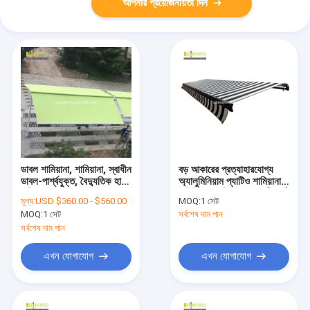
আপনার প্রয়োজনীয়তা দিন
ডাবল শামিয়ানা, শামিয়ানা, স্বাধীন
বড় আকারের প্রত্যাহারযোগ্য
ডাবল-পার্শ্বযুক্ত, বৈদ্যুতিক হাত-
অ্যালুমিনিয়াম প্যাটিও শামিয়ানা,
চালিত
বাণিজ্যিক শামিয়ানা জলরোধী সূর্য
মূল্য:
USD $360.00 - $560.00
MOQ:
1 সেট
সুরক্ষা
MOQ:
1 সেট
সর্বশেষ দাম পান
সর্বশেষ দাম পান
এখন যোগাযোগ
এখন যোগাযোগ