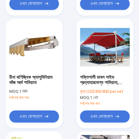
এখন যোগাযোগ
এখন যোগাযোগ
চীনা বাণিজ্যিক অ্যালুমিনিয়াম
শক্তিশালী ডাবল সাইড
ভাঁজ আর্ম শামিয়ানা
প্রত্যাহারযোগ্য শামিয়ানা,
বিনামূল্যে স্থায়ী শামিয়ানা, রেইন
MOQ:
1 পিসি
মূল্য:
US$300-800 per set
চ্যানেলের সাথে শামিয়ানা
সর্বশেষ দাম পান
MOQ:
1 সেট
সর্বশেষ দাম পান
এখন যোগাযোগ
এখন যোগাযোগ