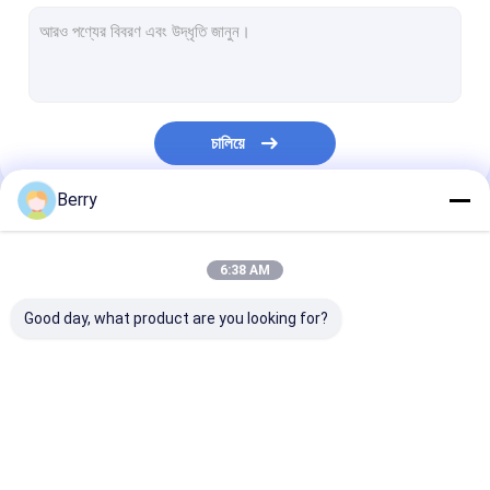
ফরাসি স্টাইলের ছাদ
শামিয়ানা রোলার টিউব
আউটডোর প্যাটিও ছাতা
চালিয়ে
সান শেড পাল
Berry
পেরগোলা অ্যারিং কিটস
আমাদের বিভাগসমূহ
সম্পূর্ণ ক্যাসেট শামিয়ানা
6:38 AM
রোলার ব্লাইন্ড কিট
Good day, what product are you looking for?
সরাতে পারা অ্যারিং হার্ডওয়্যার
জলরোধী সরাতে পারা আবরণ
সরাতে পারা উইন্ডো অ্য