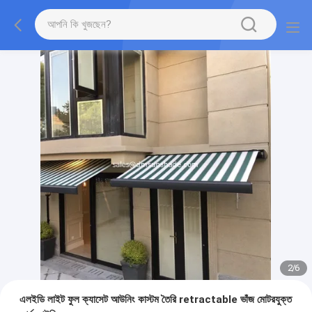
2
/
6
এলইডি লাইট ফুল ক্যাসেট আউনিং কাস্টম তৈরি retractable ভাঁজ মোটরযুক্ত