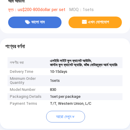
আর্ম আউনিং
মূল্য：us$200-800dollar per set
MOQ：1sets
ভালো দাম
এখন যোগাযোগ
পণ্যের বর্ণনা
,
এলইডি লাইট ফুল ক্যাসেট আউনিং
লক্ষণীয় করা
,
কাস্টম ফুল ক্যাসেট অ্যারিং
ভাঁজ মোটরযুক্ত আর্ম অ্যারিং
Delivery Time
10-15days
Minimum Order
1sets
Quantity
Model Number
830
Packaging Details
1set per package
Payment Terms
T/T, Western Union, L/C
আরো দেখুন