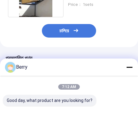
আর্ম আউনিং
Price： 1sets
চালিয়ে
প্রস্তাবিত পণ্য
Berry
7:12 AM
Good day, what product are you looking for?
হাই-এন্ড মোটরাইজড ফুল
বহিরঙ্গন বিলাসিতা পূর্ণ ক্যাসেট
বহিরঙ্গন পূর্ণ ক্যাসেট স
ক্যাসেট অ্যাকুইনিং প্রিমিয়াম
মোটর এবং LED আলো সঙ্গে
জন্য retractable
আউটডোর রিমোট কন্ট্রোল সহ
retractable ছাদ
রিট্র্যাক্টেবল ব্যালকনি কভার
কাস্টমাইজ ছাদ