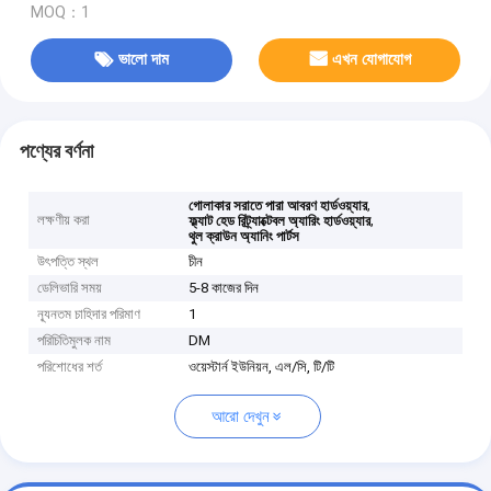
MOQ：1
ভালো দাম
এখন যোগাযোগ
পণ্যের বর্ণনা
,
গোলাকার সরাতে পারা আবরণ হার্ডওয়্যার
লক্ষণীয় করা
,
ফ্ল্যাট হেড রিট্র্যাক্টেবল অ্যারিং হার্ডওয়্যার
থুল ক্রাউন অ্যানিং পার্টস
উৎপত্তি স্থল
চীন
ডেলিভারি সময়
5-8 কাজের দিন
ন্যূনতম চাহিদার পরিমাণ
1
পরিচিতিমুলক নাম
DM
পরিশোধের শর্ত
ওয়েস্টার্ন ইউনিয়ন, এল/সি, টি/টি
আরো দেখুন