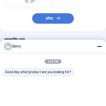
চালিয়ে
প্রস্তাবিত পণ্য
Berry
9:42 PM
Good day, what product are you looking for?
স্বয়ংক্রিয় আউটডোর
অ্যালুমিনিয়াম এবং ইস্পাত
Heavy Duty Ma
অ্যাwning মোটর উইন্ড-সান
অ্যালুমিনিয়াম এবং ইস্পাত
Awning Gear B
সেন্সর রিমোট কন্ট্রোল কোটেড
অ্যালুমিনিয়াম এবং ইস্পাত
Retractable C
অ্যালুমিনিয়াম
অ্যালুমিনিয়াম
Awning,toldo
Vertical Alum
ভালো দাম
ভালো দাম
ভালো দাম
Fishing Butt C