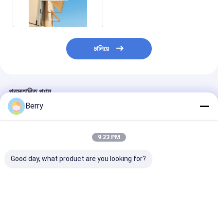
retractable উইন্ডো ছায়া
চালিয়ে
প্রস্তাবিত পণ্য
Berry
9:23 PM
Good day, what product are you looking for?
অ্যালুমিনিয়াম ড্রপ আর্মস
উল্লম্ব টলিং টলডো উল্লম্ব
বহিরঙ্গন সানশ্যাড মোট
ম্যানুয়াল রিট্র্যাক্টেবল উইন্ডো
ছায়া অ্যাক্সেসরিজ
হালকা ওজন LED লাইট
অ্যাwning/ কমার্শিয়াল
retractable অ্যান
অ্যাwning
ক্যানোপি