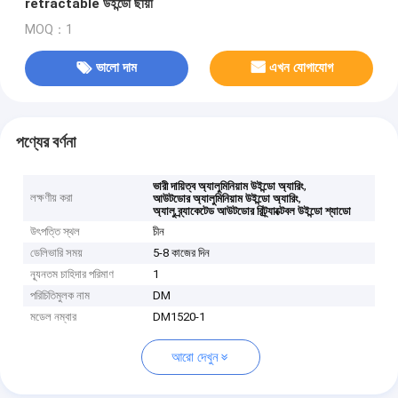
retractable উইন্ডো ছায়া
MOQ：1
ভালো দাম
এখন যোগাযোগ
পণ্যের বর্ণনা
,
ভারী দায়িত্ব অ্যালুমিনিয়াম উইন্ডো অ্যারিং
লক্ষণীয় করা
,
আউটডোর অ্যালুমিনিয়াম উইন্ডো অ্যারিং
অ্যালু ব্র্যাকেটেড আউটডোর রিট্র্যাক্টেবল উইন্ডো শ্যাডো
উৎপত্তি স্থল
চীন
ডেলিভারি সময়
5-8 কাজের দিন
ন্যূনতম চাহিদার পরিমাণ
1
পরিচিতিমুলক নাম
DM
মডেল নম্বার
DM1520-1
আরো দেখুন