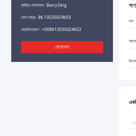
পণ্
ব্যক্তি যোগাযোগ :
Berry Ding
ফোন নম্বর :
86 13535024653
নাম
হোয়াটসঅ্যাপ :
+008613535024653
প্রাপ
যোগাযোগ
বিশে
একটি