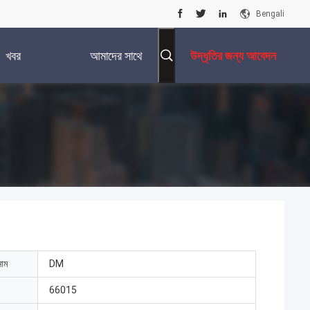
Bengali
খবর
আমাদের সাথে
উদ্ধৃতির জন্য আবেদন
যোগাযোগ করুন
নাম
DM
66015