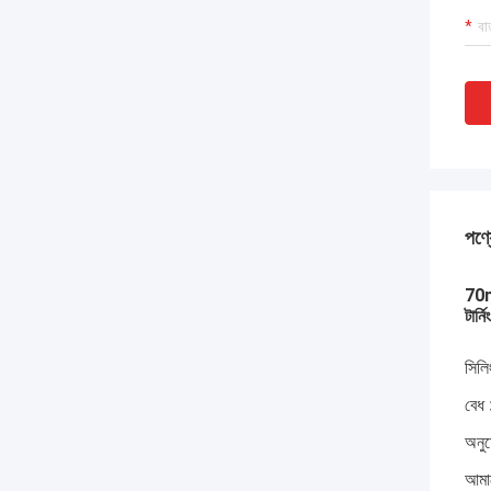
পণ্য
70mm
টার্
সিলি
বেধ 
অনু
আমাদ