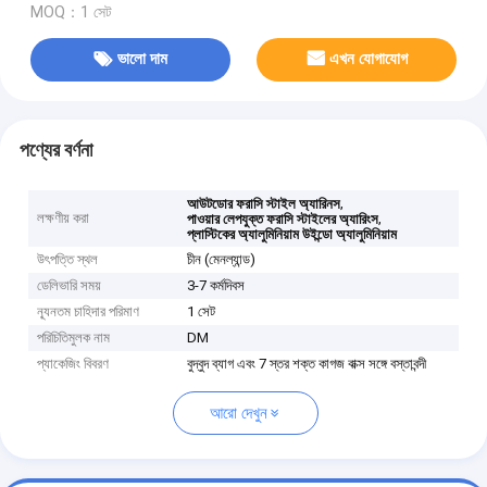
MOQ：1 সেট
ভালো দাম
এখন যোগাযোগ
পণ্যের বর্ণনা
,
আউটডোর ফরাসি স্টাইল অ্যারিনস
লক্ষণীয় করা
,
পাওয়ার লেপযুক্ত ফরাসি স্টাইলের অ্যারিংস
প্লাস্টিকের অ্যালুমিনিয়াম উইন্ডো অ্যালুমিনিয়াম
উৎপত্তি স্থল
চীন (মেনল্যান্ড)
ডেলিভারি সময়
3-7 কর্মদিবস
ন্যূনতম চাহিদার পরিমাণ
1 সেট
পরিচিতিমুলক নাম
DM
প্যাকেজিং বিবরণ
বুদ্বুদ ব্যাগ এবং 7 স্তর শক্ত কাগজ বাক্স সঙ্গে বস্তাবন্দী
আরো দেখুন