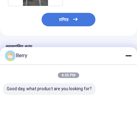
চালিয়ে
প্রস্তাবিত পণ্য
Berry
6:35 PM
Good day, what product are you looking for?
কাস্টমাইজড আউটডোর সান
বহিরঙ্গন মোটরসাইকেল
ইলেকট্রিক পারগোলা ছ
শ্যাড অ্যালুমিনিয়াম
স্কাইলাইট / সানরুম ছাদ
ক্যানোপি অ্যালুমিনিয়া
অ্যালুমিনিয়াম অর্ধ ক্যাসেট
retractable ছাদ
ইলেকট্রিক পিভিসি ওয়া
ক্যানোপি পুনরুদ্ধারযোগ্য আর্ম
সংরক্ষণাগার ছাদ
গার্ডেন গজব
অ্যালুমিনিয়াম
ভালো দাম
ভালো দাম
ভালো দাম