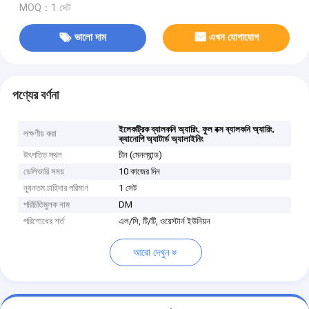
MOQ：1 সেট
ভালো দাম
এখন যোগাযোগ
পণ্যের বর্ণনা
,
,
ইলেকট্রিক ব্যালকনি অ্যারিং
ফুল বক্স ব্যালকনি অ্যারিং
লক্ষণীয় করা
ক্যানোপি অ্যাটার্ড অ্যালাইনিং
উৎপত্তি স্থল
চীন (মেনল্যান্ড)
ডেলিভারি সময়
10 কাজের দিন
ন্যূনতম চাহিদার পরিমাণ
1 সেট
পরিচিতিমুলক নাম
DM
পরিশোধের শর্ত
এল/সি, টি/টি, ওয়েস্টার্ন ইউনিয়ন
আরো দেখুন