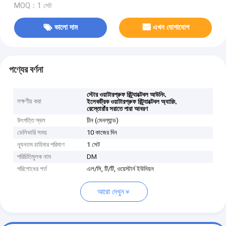
MOQ：1 সেট
ভালো দাম
এখন যোগাযোগ
পণ্যের বর্ণনা
,
স্টোর ওয়াটারপ্রুফ রিট্র্যাক্টেবল আউনিং
লক্ষণীয় করা
,
ইলেকট্রিক ওয়াটারপ্রুফ রিট্র্যাক্টেবল অ্যারিং
রেস্তোরাঁর সরাতে পারা আবরণ
উৎপত্তি স্থল
চীন (মেনল্যান্ড)
ডেলিভারি সময়
10 কাজের দিন
ন্যূনতম চাহিদার পরিমাণ
1 সেট
পরিচিতিমুলক নাম
DM
পরিশোধের শর্ত
এল/সি, টি/টি, ওয়েস্টার্ন ইউনিয়ন
আরো দেখুন