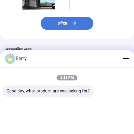
চালিয়ে
প্রস্তাবিত পণ্য
Berry
3:44 PM
Good day, what product are you looking for?
কাস্টমাইজড আউটডোর সান
বহিরঙ্গন মোটরসাইকেল
ইলেকট্রিক পারগোলা ছ
শ্যাড অ্যালুমিনিয়াম
স্কাইলাইট / সানরুম ছাদ
ক্যানোপি অ্যালুমিনিয়া
অ্যালুমিনিয়াম অর্ধ ক্যাসেট
retractable ছাদ
ইলেকট্রিক পিভিসি ওয়া
ক্যানোপি পুনরুদ্ধারযোগ্য আর্ম
সংরক্ষণাগার ছাদ
গার্ডেন গজব
অ্যালুমিনিয়াম
ভালো দাম
ভালো দাম
ভালো দাম