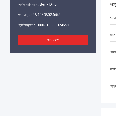
পণ্
ব্যক্তি যোগাযোগ :
Berry Ding
ফোন নম্বর :
86 13535024653
বেলন
হোয়াটসঅ্যাপ :
+008613535024653
সামন
যোগাযোগ
ফ্রেম
সর্বো
বিশে