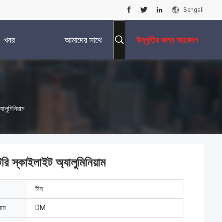
Bengali
খবর
আমাদের সাথে
উদ্ধৃতির জন্য আবেদন
যোগাযোগ করুন
ালুমিনিয়াম
রি স্কাইলাইট অ্যালুমিনিয়াম
চীন
নাম
DM