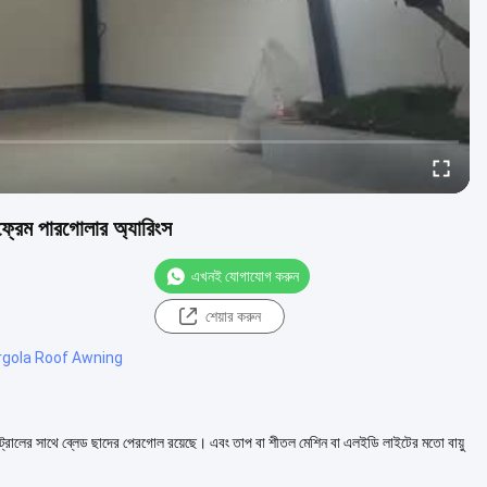
 ফ্রেম পারগোলার অ্যারিংস
এখনই যোগাযোগ করুন
শেয়ার করুন
rgola Roof Awning
কন্ট্রোলের সাথে ব্লেড ছাদের পেরগোল রয়েছে। এবং তাপ বা শীতল মেশিন বা এলইডি লাইটের মতো বায়ু