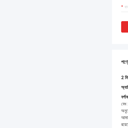
পণ্য
2 মি
অ্যা
বর্গ
বেধ 
অনু
আমাদ
রয়ে