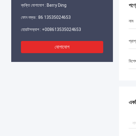
পণ্
ব্যক্তি যোগাযোগ :
Berry Ding
ফোন নম্বর :
86 13535024653
নাম
হোয়াটসঅ্যাপ :
+008613535024653
প্রাপ
যোগাযোগ
বিশে
একটি