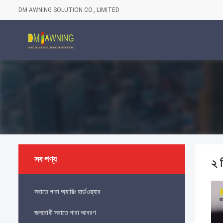
DM AWNING SOLUTION CO., LIMITED
সব পণ্য
২ ম
সরাতে পারা অ্যারিং হার্ডওয়্যার
জলরোধী সরাতে পারা আবরণ