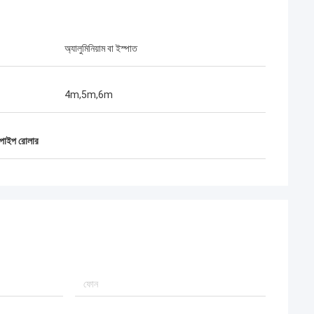
অ্যালুমিনিয়াম বা ইস্পাত
4m,5m,6m
ার পাইপ রোলার