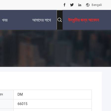
Bengali
খবর
আমাদের সাথে
উদ্ধৃতির জন্য আবেদন
যোগাযোগ করুন
নাম
DM
66015