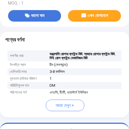
MOQ：1
ভালো দাম
এখন যোগাযোগ
পণ্যের বর্ণনা
,
,
যন্ত্রপাতি রোলার ব্লাইন্ড কিট
স্কয়ার রোলার ব্লাইন্ড কিট
লক্ষণীয় করা
সিই রোল ব্লাইন্ড মেকানিজম কিট
উৎপত্তি স্থল
চীন (মেনল্যান্ড)
ডেলিভারি সময়
3-8 কর্মদিবস
ন্যূনতম চাহিদার পরিমাণ
1
পরিচিতিমুলক নাম
DM
পরিশোধের শর্ত
এল/সি, টি/টি, ওয়েস্টার্ন ইউনিয়ন
আরো দেখুন