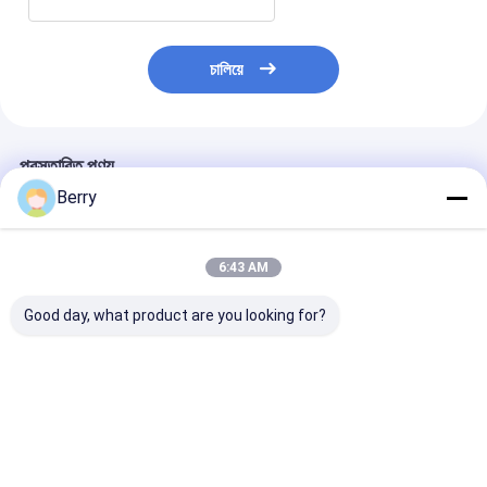
চালিয়ে
প্রস্তাবিত পণ্য
Berry
6:43 AM
Good day, what product are you looking for?
Stepless Light &
গরম বিক্রয় মোটরযুক্ত বসন্ত
উইন্ড্রোফ জিপ ট্রাক ব্
Privacy Control
বায়ুরোধী জিপ প্যাটিও এবং
চেইন বাণিজ্যিক এবং উ
bedroom
ব্যালকনি ম্যানুয়াল অক্জিলিয়ারি
কভারিং অ্যাপ্লিকেশনগ
windowsiles office
লিফটিং রোলার ব্লাইন্ড
স্থায়ী সমাধান
double velvet zebra
ভালো দাম
ভালো দাম
ভালো দাম
blinds