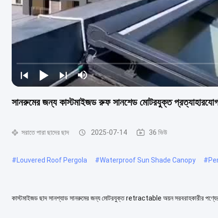
সানরুমের জন্য কাস্টমাইজড রুফ সানশেড মোটরযুক্ত প্রত্যাহারযোগ
সরাতে পারা ছাদের ছাদ
2025-07-14
36 ভিউ
#
Louvered Roof Pergola
#
Waterproof Sun Shade Canopy
#
Pe
কাস্টমাইজড ছাদ সানশ্যাড সানরুমের জন্য মোটরযুক্ত retractable অয়ন সরবরাহকারীর পণ্যের 
৯৭x৭০x২ মিমি স্লাইডিং রেল আলু. ৯০x...
আরও দেখুন