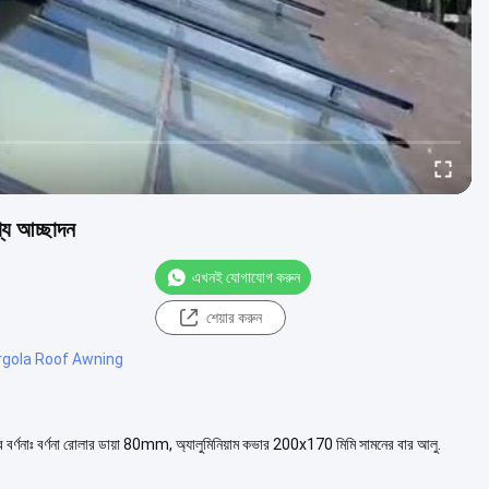
্য আচ্ছাদন
এখনই যোগাযোগ করুন
শেয়ার করুন
rgola Roof Awning
বর্ণনাঃ বর্ণনা রোলার ডায়া 80mm, অ্যালুমিনিয়াম কভার 200x170 মিমি সামনের বার আলু.