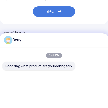
চালিয়ে
প্রস্তাবিত পণ্য
Berry
6:47 PM
Good day, what product are you looking for?
কাস্টমাইজড আউটডোর সান
বহিরঙ্গন মোটরসাইকেল
ইলেকট্রিক পারগোলা ছ
শ্যাড অ্যালুমিনিয়াম
স্কাইলাইট / সানরুম ছাদ
ক্যানোপি অ্যালুমিনিয়া
অ্যালুমিনিয়াম অর্ধ ক্যাসেট
retractable ছাদ
ইলেকট্রিক পিভিসি ওয়া
ক্যানোপি পুনরুদ্ধারযোগ্য আর্ম
সংরক্ষণাগার ছাদ
গার্ডেন গজব
অ্যালুমিনিয়াম
ভালো দাম
ভালো দাম
ভালো দাম