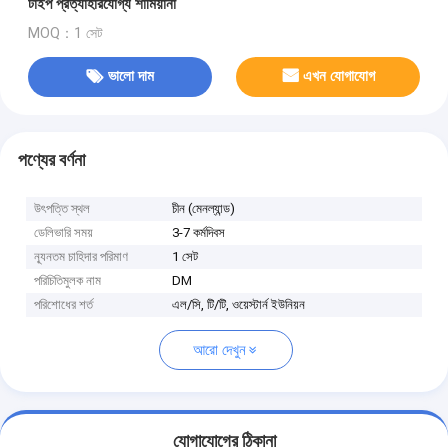
টাইপ প্রত্যাহারযোগ্য শামিয়ানা
MOQ：1 সেট
ভালো দাম
এখন যোগাযোগ
পণ্যের বর্ণনা
উৎপত্তি স্থল
চীন (মেনল্যান্ড)
ডেলিভারি সময়
3-7 কর্মদিবস
ন্যূনতম চাহিদার পরিমাণ
1 সেট
পরিচিতিমুলক নাম
DM
পরিশোধের শর্ত
এল/সি, টি/টি, ওয়েস্টার্ন ইউনিয়ন
আরো দেখুন
যোগাযোগের ঠিকানা